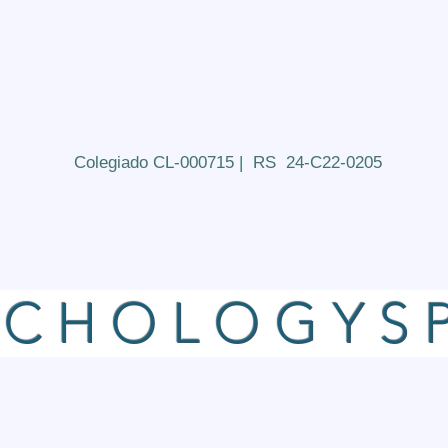
Dra MATILDE GARCÍA GORDÓN
CENTRO DE
PSICOLOGÍA
Colegiado CL-000715 | RS 24-C22-0205
_________________________________________
YCHOLOGYS
_________________________________________