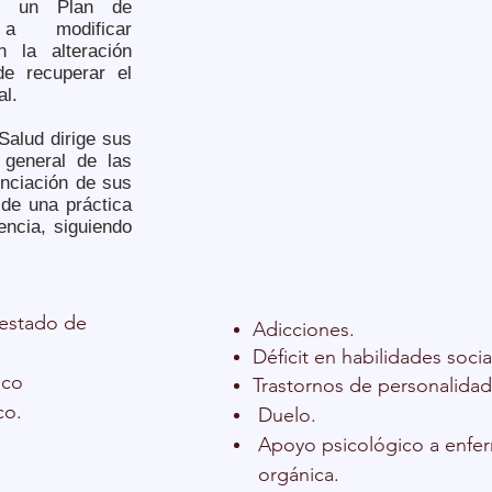
e un Plan de
 a modificar
n la alteración
de recuperar el
al.
Salud dirige sus
 general de las
enciación de sus
sde una práctica
encia, siguiendo
 estado de
Adicciones.
Déficit en habilidades socia
ico
Trastornos de personalidad
co.
Duelo.
Apoyo psicológico a enfe
orgánica.