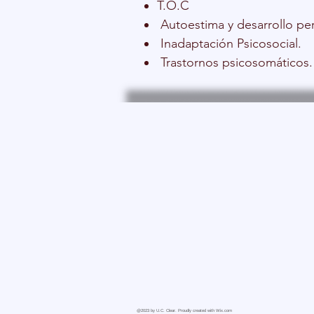
T.O.C
Autoestima y desarrollo per
Inadaptación Psicosocial.
Trastornos psicosomáticos.
@2023 by U.C. Clear. Proudly created with
Wix.com