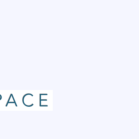
_____
PACE
_____