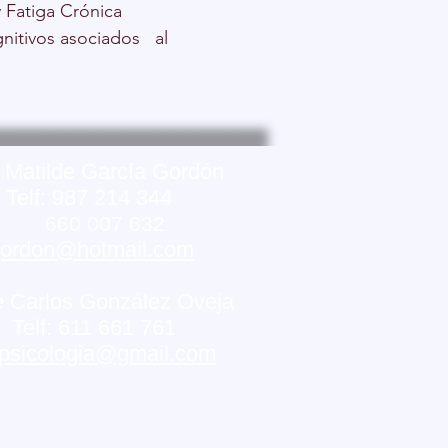
 Fatiga Crónica
nitivos asociados
al
 Matilde García Gordón
f: 987 214 344
660 007 632
ordon@hotmail.com
é Carlos González Oveja
f: 611 661 761
opsicologia@gmail.com