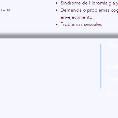
Síndrome de Fibromialgia y
sonal.
Demencia o problemas cog
envejecimiento.
Problemas sexuales
Dra.
Tel
Le esperamos en
:
RUA 30, P4
, 1ºG
mgg
LEÓN-SPAIN
Jos
Tel
jcg