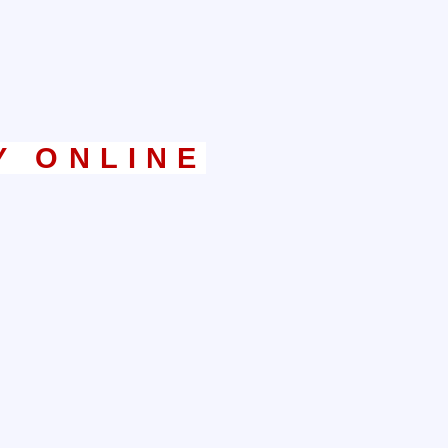
A
Y ONLINE