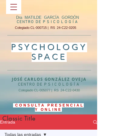
Dra MATILDE GARCÍA GORDÓN
CENTRO DE
PSICOLOGÍA
Colegiado CL-000715 | RS 24-C22-0205
______________________________________________
PSYCHOLOGY
SPACE
______________________________________________
JOSÉ CARLOS GONZÁLEZ OVEJA
CENTRO DE
PSICOLOGÍA
Colegiado CL-005077 | RS 24-C22-0430
CONSULTA PRESENCIAL
Y ONLINE
Classic Title
Entrada
Todas las entradas