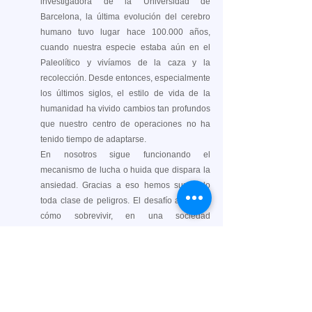
investigadora de la Universidad de 
Barcelona, la última evolución del cerebro 
humano tuvo lugar hace 100.000 años, 
cuando nuestra especie estaba aún en el 
Paleolítico y vivíamos de la caza y la 
recolección. Desde entonces, especialmente 
los últimos siglos, el estilo de vida de la 
humanidad ha vivido cambios tan profundos 
que nuestro centro de operaciones no ha 
tenido tiempo de adaptarse.
En nosotros sigue funcionando el 
mecanismo de lucha o huida que dispara la 
ansiedad. Gracias a eso hemos superado 
toda clase de peligros. El desafío actual es 
cómo sobrevivir, en una sociedad 
sobreestimulada, a una alarma que se activa 
constantemente sin que haya fieras salvajes 
o tribus enemigas al acecho.
Autor: Francesc Miralles, es escritor y periodista 
especializado en psicología.