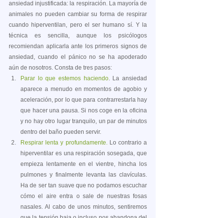
ansiedad injustificada: la respiración. La mayoría de 
animales no pueden cambiar su forma de respirar 
cuando hiperventilan, pero el ser humano sí. Y la 
técnica es sencilla, aunque los psicólogos 
recomiendan aplicarla ante los primeros signos de 
ansiedad, cuando el pánico no se ha apoderado 
aún de nosotros. Consta de tres pasos:
Parar lo que estemos haciendo
. La ansiedad 
aparece a menudo en momentos de agobio y 
aceleración, por lo que para contrarrestarla hay 
que hacer una pausa. Si nos coge en la oficina 
y no hay otro lugar tranquilo, un par de minutos 
dentro del baño pueden servir.
Respirar lenta y profundamente.
 Lo contrario a 
hiperventilar es una respiración sosegada, que 
empieza lentamente en el vientre, hincha los 
pulmones y finalmente levanta las clavículas. 
Ha de ser tan suave que no podamos escuchar 
cómo el aire entra o sale de nuestras fosas 
nasales. Al cabo de unos minutos, sentiremos 
que la tensión baja o incluso nos abandona del 