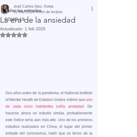
José Carlos Glez. Oveja
Todas las entradas
12 mar 2024
4 min de lectura
La era de la ansiedad
COVID-19
Actualizado:
1 feb 2025
Obtuvo NaN de 5 estrellas.
D
os años antes de la pandemia, el National Institute 
of Mental Health de Estados Unidos estimó que 
uno 
de cada cinco habitantes sufría ansiedad
. De 
hacerse ahora un estudio similar, probablemente 
este índice sería aún más alto. Uno de los primeros 
estudios realizados en China, el lugar del primer 
embate del coronavirus, halló que un tercio de la 