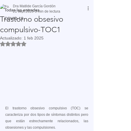
Dra Matilde García Gordón
Todas las entradas
21 sept 2023
3 min de lectura
Trastorno obsesivo
COVID-19
compulsivo-TOC1
Actualizado:
1 feb 2025
Obtuvo NaN de 5 estrellas.
El trastorno obsesivo compulsivo (TOC) se 
caracteriza por dos tipos de síntomas distintos pero 
que están estrechamente relacionados, las 
obsesiones y las compulsiones. 